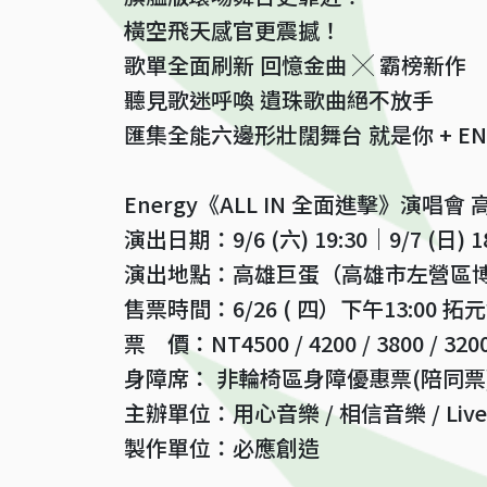
橫空飛天感官更震撼！
歌單全面刷新 回憶金曲 ╳ 霸榜新作
聽見歌迷呼喚 遺珠歌曲絕不放手
匯集全能六邊形壯闊舞台 就是你 + EN
Energy《ALL IN 全面進擊》演唱會
演出日期：9/6 (六) 19:30｜9/7 (日) 18
演出地點：高雄巨蛋（高雄市左營區博愛
售票時間：6/26 ( 四）下午13:00
票 價：NT4500 / 4200 / 3800 / 320
身障席： 非輪椅區身障優惠票(陪同票) 1
主辦單位：用心音樂 / 相信音樂 / Live N
製作單位：必應創造