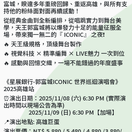
富城，睽違多年重磅回歸、重返高雄，與所有支
持他的粉絲面對面再續感動！
從經典金曲到全新編排，從唱跳實力到舞台美
學，天王郭富城將以爆發力十足的能量征服全
場，帶來獨一無二的『 ICONIC』 之夜❗
🔥 天王級規格，頂級舞台製作
🔥 視覺科技 × 精準編舞 × LIVE魅力 一次到位
🔥 感動與回憶交織，一場不能錯過的年度盛事
《星展銀行-郭富城ICONIC 世界巡迴演唱會》
2025高雄站
⏰演出日期：2025/11/08 (六) 6:30 PM (實際演
出時間以現場公告為準)
2025/11/09 (日) 6:30 PM【加場】
📍演出地點: 高雄巨蛋
演出票價：NT$ 5,880 / 5,480 / 4,880 /3,880/