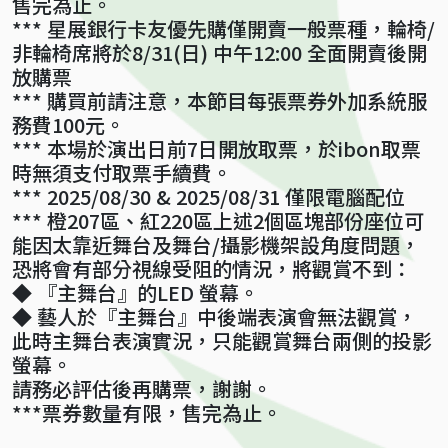
售完為止。
*** 星展銀行卡友優先購僅開賣一般票種，輪椅/
非輪椅席將於8/31(日) 中午12:00 全面開賣後開
放購票
*** 購買前請注意，本節目每張票券外加系統服
務費100元。
*** 本場於演出日前7日開放取票，於ibon取票
時無須支付取票手續費。
*** 2025/08/30 & 2025/08/31 僅限電腦配位
*** 橙207區、紅220區上述2個區塊部份座位可
能因太靠近舞台及舞台/攝影機架設角度問題，
恐將會有部分視線受阻的情況，將觀賞不到：
◆ 『主舞台』的LED 螢幕。
◆ 藝人於『主舞台』中後端表演會無法觀賞，
此時主舞台表演實況，只能觀賞舞台兩側的投影
螢幕。
請務必評估後再購票，謝謝。
***票券數量有限，售完為止。