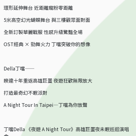
環形延伸舞台 近距離寵粉零距離
5米高空幻光蝴蝶舞台 與三樓觀眾面對面
全新訂製華麗戰服 性感升級驚豔全場
OST經典 × 勁舞火力 丁噹突破你的想像
Della丁噹——
睽違十年重返高雄巨蛋 夜遊狂歡無限放大
打造最奇幻不眠派對
A Night Tour In Taipei—丁噹為你放聲
丁噹Della 《夜遊 A Night Tour》高雄巨蛋夜未眠巡迴演唱