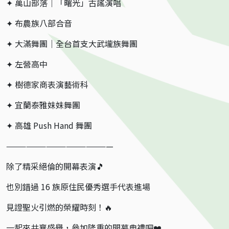
✦ 萬山部落｜「曙光」古謠演唱
✦ 布農族八部合音
✦ 大滿舞團｜全台首支大武壠族舞團
✦ 左營高中
✦ 樹德家商表演藝術科
✦ 宜蘭泰雅妹妹舞團
✦ 高雄 Push Hand 舞團
————————————————
除了精采絕倫的開幕表演🎵
也別錯過 16 族原住民優秀選手代表進場
見證聖火引燃的榮耀時刻！🔥
一起來共襄盛舉，參加隆重的開幕典禮吧❤️